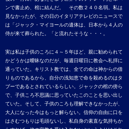
ンで書止め、棺に結んだ。 その数２４０名弱。私は
見なかったが、その日のイタリアテレビのニュースで
は「ジャック・マイヨールの遺体は、日本から４人の
侍が来て葬られた。「と流れたそうな・・・。
実は私は子供のころに４～５年ほど、親に勧められて
かどうかは曖昧なのだが、毎週日曜日に教会へ礼拝に
通っていた。キリスト教では、全ての命は神からの借
りものであるから、自分の浅知恵で命を殺めるのはタ
ブーであるとされているらしい。ジャックの棺の傍ら
で、子供ころ不思議に思っていたこのことを思い出し
ていた。そして、子供のころも理解できなかったが、
大人になった今はもっと解らない。信仰の自由に口を
はさむつもりは毛頭ないし、私自身の素直な気持ちか