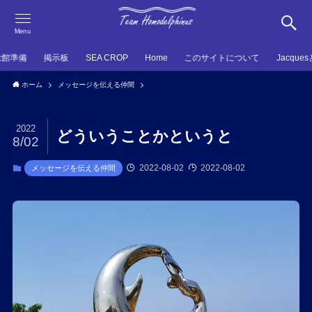
Menu
念館準備
掲示板
SEA CROP
Home
このサイトについて
Jacque
ホーム
メッセージを伝える仲間
2022
どういうことかというと
8/02
2022-08-02
2022-08-02
メッセージを伝える仲間