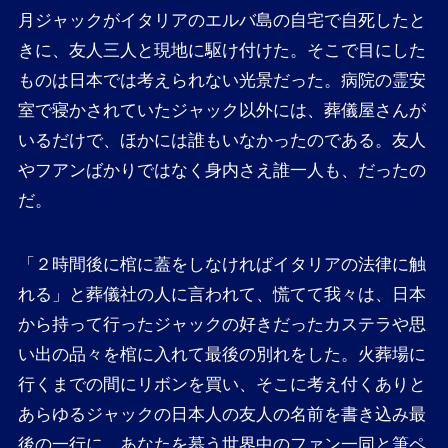
月ジャックがイタリアのエルバ島の自宅で自死したと
きに、友人三人と現地に駆け付けた。そこで目にした
ものは日本では考えられない光景だった。病院の霊安
室で寝かされていたジャック以外には、葬儀屋さんが
いるだけで、ほかには誰もいなかったのである。友人
やフアンばかりではなく身内さえ誰一人も、だったの
だ。
「２時間後に棺に蓋をしなければイタリアの法律に触
れる」と葬儀社の人に言われて、慌てて我々は、日本
から持って行ったジャックの好きだったカステラや思
い出の品々を棺に入れて最後の別れをした。火葬場に
行くまでの間にリボンを買い、そこに考え付くありと
あらゆるジャックの日本人の友人の名前を書き込み最
後の一行に、あなたを慕う世界中のファン一同と筆ペ