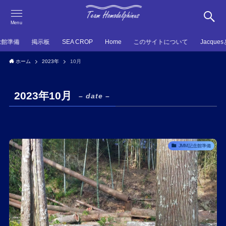
Menu
念館準備
掲示板
SEA CROP
Home
このサイトについて
Jacque
ホーム
2023年
10月
2023年10月
– date –
JMM記念館準備