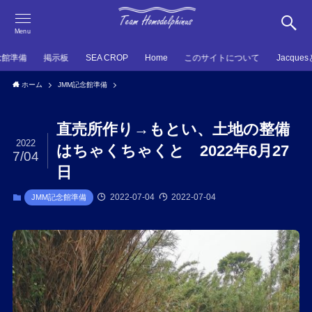
Menu
念館準備
掲示板
SEA CROP
Home
このサイトについて
Jacque
ホーム
JMM記念館準備
直売所作り→もとい、土地の整備
2022
はちゃくちゃくと 2022年6月27
7/04
日
2022-07-04
2022-07-04
JMM記念館準備