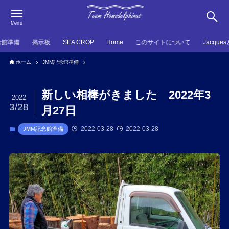
Menu
念館準備
掲示板
SEA CROP
Home
このサイトについて
Jacque
ホーム
JMM記念館準備
新しい相棒がきました 2022年3
2022
3/28
月27日
2022-03-28
2022-03-28
JMM記念館準備