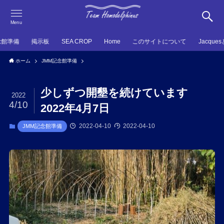
Menu
念館準備
掲示板
SEA CROP
Home
このサイトについて
Jacque
ホーム
JMM記念館準備
少しずつ開墾を続けています
2022
4/10
2022年4月7日
2022-04-10
2022-04-10
JMM記念館準備